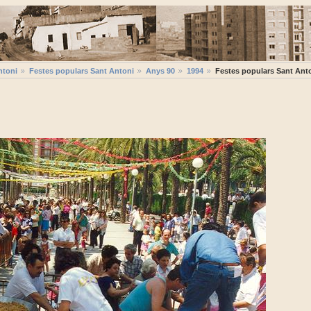
ntoni
Festes populars Sant Antoni
Anys 90
1994
Festes populars Sant Ant