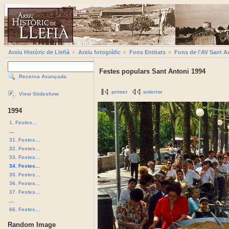
Arxiu Històric de Llefià
Arxiu fotogràfic
Fons Entitats
Fons de l'AV Sant A
Festes populars Sant Antoni 1994
Recerca Avançada
primer
anterior
View Slideshow
1994
1. Festes...
...
31. Festes...
32. Festes...
33. Festes...
34. Festes...
35. Festes...
36. Festes...
37. Festes...
...
66. Festes...
Random Image