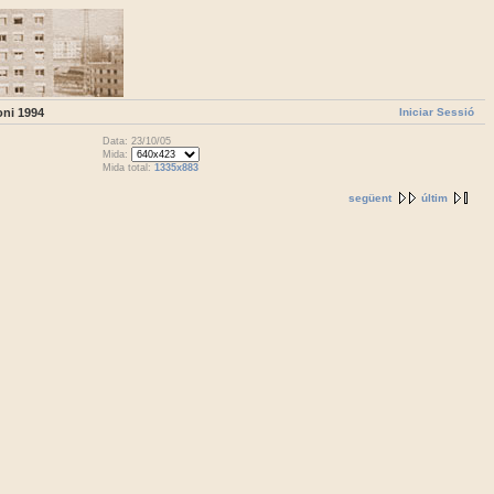
Iniciar Sessió
oni 1994
Data: 23/10/05
Mida:
Mida total:
1335x883
següent
últim