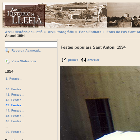
Arxiu Històric de Llefià
Arxiu fotogràfic
Fons Entitats
Fons de l'AV Sant A
Antoni 1994
Festes populars Sant Antoni 1994
Recerca Avançada
primer
anterior
View Slideshow
1994
1. Festes...
...
40. Festes...
41. Festes...
42. Festes...
43. Festes...
44. Festes...
45. Festes...
46. Festes...
...
66. Festes...