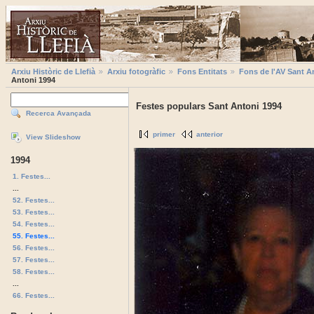
Arxiu Històric de Llefià
Arxiu fotogràfic
Fons Entitats
Fons de l'AV Sant A
Antoni 1994
Festes populars Sant Antoni 1994
Recerca Avançada
primer
anterior
View Slideshow
1994
1. Festes...
...
52. Festes...
53. Festes...
54. Festes...
55. Festes...
56. Festes...
57. Festes...
58. Festes...
...
66. Festes...