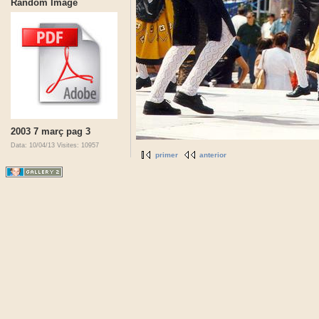
Random Image
2003 7 març pag 3
Data: 10/04/13
Visites: 10957
primer
anterior