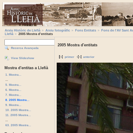
Arxiu Històric de Llefià
Arxiu fotogràfic
Fons Entitats
Fons de l'AV Sant A
Llefià
2005 Mostra d'entitats
2005 Mostra d'entitats
Recerca Avançada
primer
anterior
View Slideshow
Mostra d'entitas a Llefià
1. Mostra...
...
5. Mostra...
6. Mostra...
7. Mostra...
8. 2005 Mostra...
9. Mostra...
10. 2005 Mostra...
11. 2005 Mostra...
...
63. 2005 Mostra...