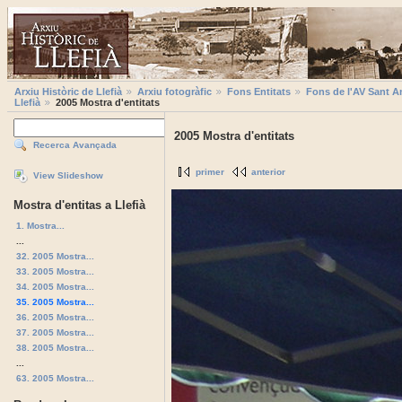
Arxiu Històric de Llefià
Arxiu fotogràfic
Fons Entitats
Fons de l'AV Sant A
Llefià
2005 Mostra d'entitats
2005 Mostra d'entitats
Recerca Avançada
primer
anterior
View Slideshow
Mostra d'entitas a Llefià
1. Mostra...
...
32. 2005 Mostra...
33. 2005 Mostra...
34. 2005 Mostra...
35. 2005 Mostra...
36. 2005 Mostra...
37. 2005 Mostra...
38. 2005 Mostra...
...
63. 2005 Mostra...