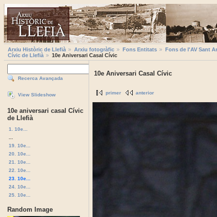
Arxiu Històric de Llefià
Arxiu fotogràfic
Fons Entitats
Fons de l'AV Sant A
Cívic de Llefià
10e Aniversari Casal Cívic
10e Aniversari Casal Cívic
Recerca Avançada
primer
anterior
View Slideshow
10e aniversari casal Cívic
de Llefià
1. 10e...
...
19. 10e...
20. 10e...
21. 10e...
22. 10e...
23. 10e...
24. 10e...
25. 10e...
Random Image