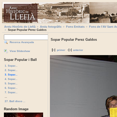
Arxiu Històric de Llefià
Arxiu fotogràfic
Fons Entitats
Fons de l'AV Sant A
Sopar Popular Perez Galdos
Sopar Popular Perez Galdos
Recerca Avançada
primer
anterior
View Slideshow
Sopar Popular i Ball
1. Sopar...
2. Sopar...
3. Sopar...
4. Sopar...
5. Sopar...
6. Sopar...
7. Sopar...
...
27. Ball disco ...
Random Image