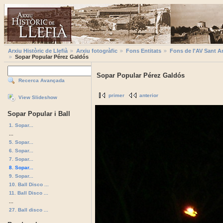
Arxiu Històric de Llefià
Arxiu fotogràfic
Fons Entitats
Fons de l'AV Sant A
Sopar Popular Pérez Galdós
Sopar Popular Pérez Galdós
Recerca Avançada
primer
anterior
View Slideshow
Sopar Popular i Ball
1. Sopar...
...
5. Sopar...
6. Sopar...
7. Sopar...
8. Sopar...
9. Sopar...
10. Ball Disco ...
11. Ball Disco ...
...
27. Ball disco ...