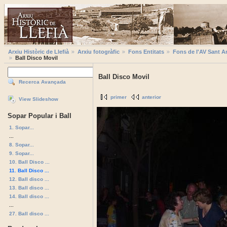
Arxiu Històric de Llefià
Arxiu fotogràfic
Fons Entitats
Fons de l'AV Sant A
Ball Disco Movil
Ball Disco Movil
Recerca Avançada
primer
anterior
View Slideshow
Sopar Popular i Ball
1. Sopar...
...
8. Sopar...
9. Sopar...
10. Ball Disco ...
11. Ball Disco ...
12. Ball disco ...
13. Ball disco ...
14. Ball disco ...
...
27. Ball disco ...