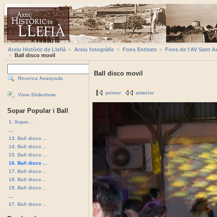
Arxiu Històric de Llefià
Arxiu fotogràfic
Fons Entitats
Fons de l'AV Sant A
Ball disco movil
Ball disco movil
Recerca Avançada
primer
anterior
View Slideshow
Sopar Popular i Ball
1. Sopar...
...
13. Ball disco ...
14. Ball disco ...
15. Ball disco ...
16. Ball disco ...
17. Ball disco ...
18. Ball disco ...
19. Ball disco ...
...
27. Ball disco ...