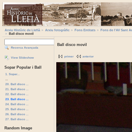
Arxiu Històric de Llefià
Arxiu fotogràfic
Fons Entitats
Fons de l'AV Sant A
Ball disco movil
Ball disco movil
Recerca Avançada
primer
anterior
View Slideshow
Sopar Popular i Ball
1. Sopar...
...
20. Ball disco ...
21. Ball disco ...
22. Ball disco ...
23. Ball disco ...
24. Ball disco ...
25. Ball disco ...
26. Ball disco ...
27. Ball disco ...
Random Image