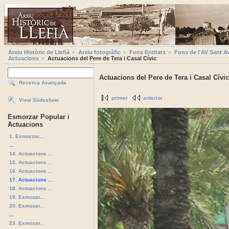
Arxiu Històric de Llefià
Arxiu fotogràfic
Fons Entitats
Fons de l'AV Sant A
Actuacions
Actuacions del Pere de Tera i Casal Cívic
Actuacions del Pere de Tera i Casal Cívic
Recerca Avançada
primer
anterior
View Slideshow
Esmorzar Popular i
Actuacions
1. Esmorzar...
...
14. Actuacions ...
15. Actuacions ...
16. Actuacions ...
17. Actuacions ...
18. Actuacions ...
19. Esmozar...
20. Esmozar...
...
23. Esmozar...