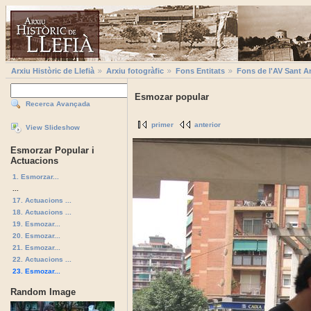
Arxiu Històric de Llefià
Arxiu fotogràfic
Fons Entitats
Fons de l'AV Sant A
Esmozar popular
Recerca Avançada
primer
anterior
View Slideshow
Esmorzar Popular i
Actuacions
1. Esmorzar...
...
17. Actuacions ...
18. Actuacions ...
19. Esmozar...
20. Esmozar...
21. Esmozar...
22. Actuacions ...
23. Esmozar...
Random Image