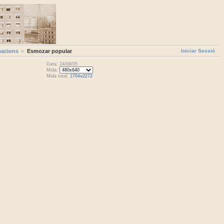
Iniciar Sessió
uacions
Esmozar popular
Data: 24/09/05
Mida:
Mida total:
1704x2272