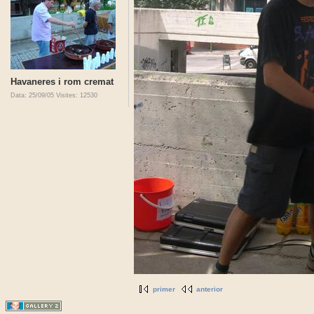
Havaneres i rom cremat
Data: 25/09/05
Visites: 12530
primer
anterior