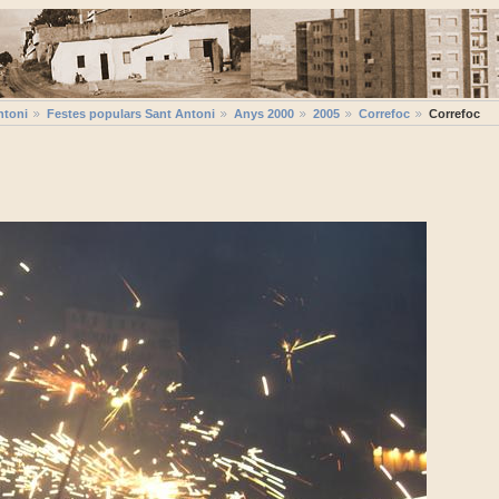
ntoni
Festes populars Sant Antoni
Anys 2000
2005
Correfoc
Correfoc