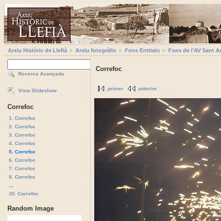
Arxiu Històric de Llefià
Arxiu fotogràfic
Fons Entitats
Fons de l'AV Sant A
Correfoc
Recerca Avançada
primer
anterior
View Slideshow
Correfoc
1. Correfoc
2. Correfoc
3. Correfoc
4. Correfoc
5. Correfoc
6. Correfoc
7. Correfoc
8. Correfoc
...
30. Correfoc
Random Image