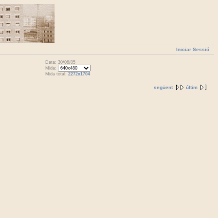
Iniciar Sessió
Data: 30/06/05
Mida:
Mida total:
2272x1704
següent
últim