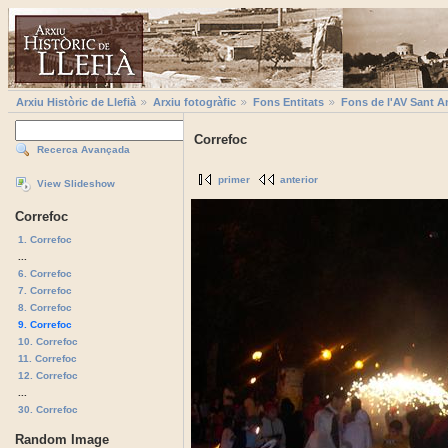
Arxiu Històric de Llefià
Arxiu fotogràfic
Fons Entitats
Fons de l'AV Sant A
Correfoc
Recerca Avançada
primer
anterior
View Slideshow
Correfoc
1. Correfoc
...
6. Correfoc
7. Correfoc
8. Correfoc
9. Correfoc
10. Correfoc
11. Correfoc
12. Correfoc
...
30. Correfoc
Random Image