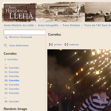
Arxiu Històric de Llefià
Arxiu fotogràfic
Fons Entitats
Fons de l'AV Sant A
Correfoc
Recerca Avançada
primer
anterior
View Slideshow
Correfoc
1. Correfoc
...
10. Correfoc
11. Correfoc
12. Correfoc
13. Correfoc
14. Correfoc
15. Correfoc
16. Correfoc
...
30. Correfoc
Random Image