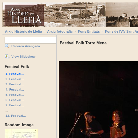
Arxiu Històric de Llefià
Arxiu fotogràfic
Fons Entitats
Fons de l'AV Sant A
Festival Folk Torre Mena
Recerca Avançada
View Slideshow
Festival Folk
1. Festival...
2. Festival...
3. Festival...
4. Festival...
5. Festival...
6. Festival...
7. Festival...
...
12. Festival...
Random Image