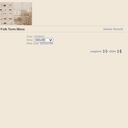
Iniciar Sessió
l Folk Torre Mena
Data: 24/09/05
Mida:
Mida total:
2272x1704
següent
últim