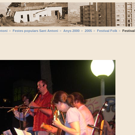
ntoni
Festes populars Sant Antoni
Anys 2000
2005
Festival Folk
Festiva