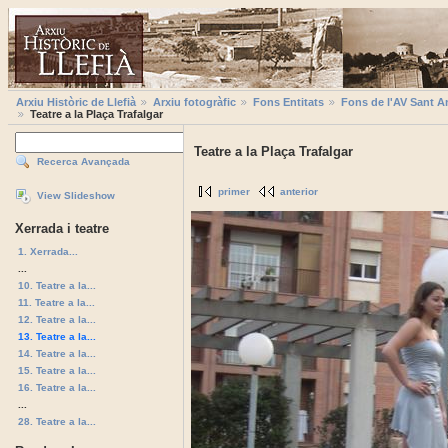
Arxiu Històric de Llefià
Arxiu fotogràfic
Fons Entitats
Fons de l'AV Sant A
Teatre a la Plaça Trafalgar
Teatre a la Plaça Trafalgar
Recerca Avançada
primer
anterior
View Slideshow
Xerrada i teatre
1. Xerrada...
...
10. Teatre a la...
11. Teatre a la...
12. Teatre a la...
13. Teatre a la...
14. Teatre a la...
15. Teatre a la...
16. Teatre a la...
...
28. Teatre a la...