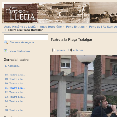
Arxiu Històric de Llefià
Arxiu fotogràfic
Fons Entitats
Fons de l'AV Sant A
Teatre a la Plaça Trafalgar
Teatre a la Plaça Trafalgar
Recerca Avançada
primer
anterior
View Slideshow
Xerrada i teatre
1. Xerrada...
...
18. Teatre a la...
19. Teatre a la...
20. Teatre a la...
21. Teatre a la...
22. Teatre a la...
23. Teatre a la...
24. Teatre a la...
...
28. Teatre a la...