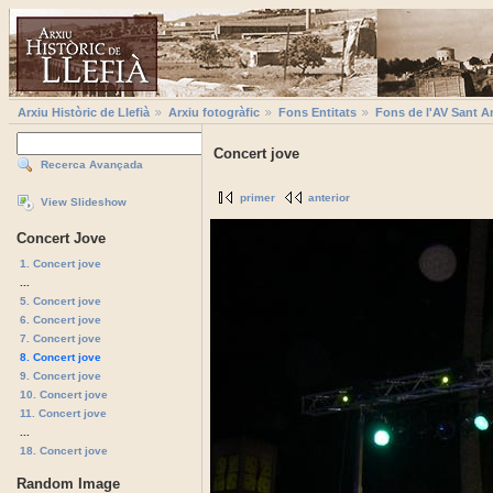
Arxiu Històric de Llefià
Arxiu fotogràfic
Fons Entitats
Fons de l'AV Sant A
Concert jove
Recerca Avançada
primer
anterior
View Slideshow
Concert Jove
1. Concert jove
...
5. Concert jove
6. Concert jove
7. Concert jove
8. Concert jove
9. Concert jove
10. Concert jove
11. Concert jove
...
18. Concert jove
Random Image