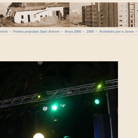
ntoni
Festes populars Sant Antoni
Anys 2000
2005
Activitats per a Joves