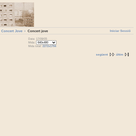
Iniciar Sessió
Concert Jove
Concert jove
Data: 17/09/05
Mida:
Mida total:
2272x1704
següent
últim