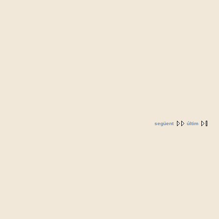
següent
últim