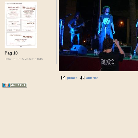
Pag 10
Data: 31/07/05
Visites: 14615
primer
anterior