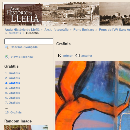
Arxiu Històric de Llefià
Arxiu fotogràfic
Fons Entitats
Fons de l'AV Sant A
Grafittis
Grafittis
Grafittis
Recerca Avançada
primer
anterior
View Slideshow
Grafittis
1. Grafittis
2. Grafittis
3. Grafittis
4. Grafittis
5. Grafittis
6. Grafittis
7. Grafittis
...
15. Grafittis
Random Image