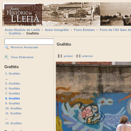
Arxiu Històric de Llefià
Arxiu fotogràfic
Fons Entitats
Fons de l'AV Sant A
Grafittis
Grafittis
Grafittis
Recerca Avançada
primer
anterior
View Slideshow
Grafittis
1. Grafittis
...
5. Grafittis
6. Grafittis
7. Grafittis
8. Grafittis
9. Grafittis
10. Grafittis
11. Grafittis
...
15. Grafittis