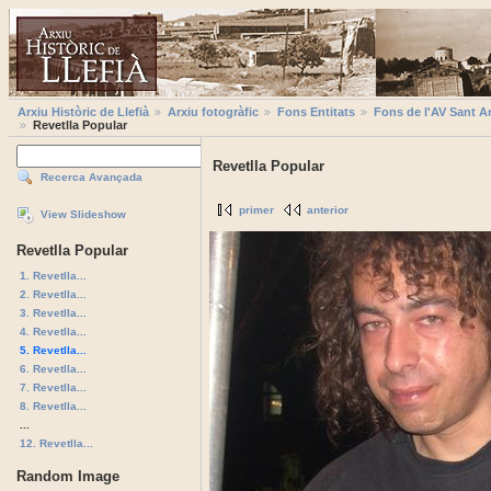
Arxiu Històric de Llefià
Arxiu fotogràfic
Fons Entitats
Fons de l'AV Sant A
Revetlla Popular
Revetlla Popular
Recerca Avançada
primer
anterior
View Slideshow
Revetlla Popular
1. Revetlla...
2. Revetlla...
3. Revetlla...
4. Revetlla...
5. Revetlla...
6. Revetlla...
7. Revetlla...
8. Revetlla...
...
12. Revetlla...
Random Image