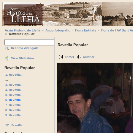
Arxiu Històric de Llefià
Arxiu fotogràfic
Fons Entitats
Fons de l'AV Sant A
Revetlla Popular
Revetlla Popular
Recerca Avançada
primer
anterior
View Slideshow
Revetlla Popular
1. Revetlla...
...
3. Revetlla...
4. Revetlla...
5. Revetlla...
6. Revetlla...
7. Revetlla...
8. Revetlla...
9. Revetlla...
...
12. Revetlla...