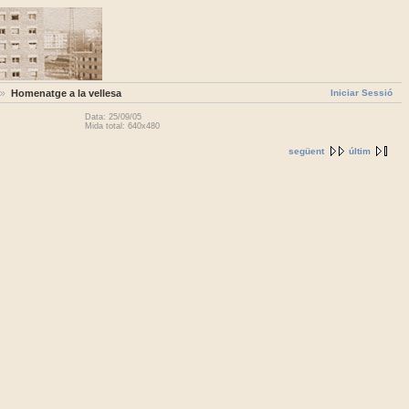
Iniciar Sessió
Homenatge a la vellesa
Data: 25/09/05
Mida total: 640x480
següent
últim