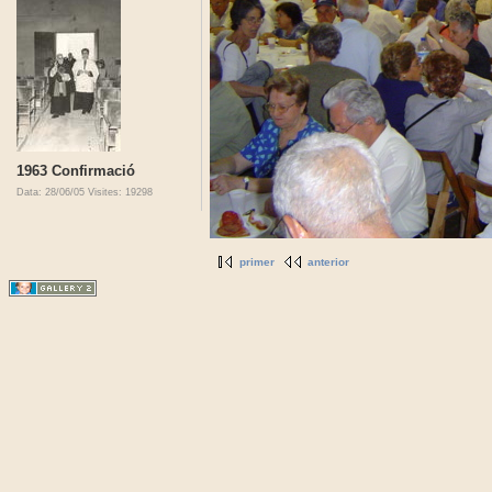
1963 Confirmació
Data: 28/06/05
Visites: 19298
primer
anterior