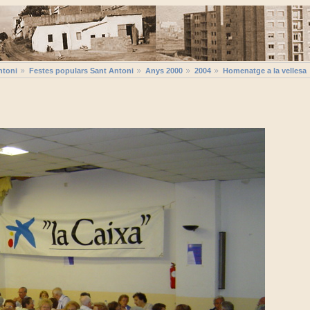
ntoni
Festes populars Sant Antoni
Anys 2000
2004
Homenatge a la vellesa