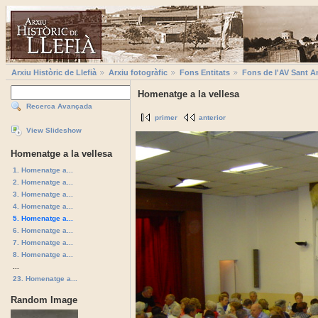
Arxiu Històric de Llefià
Arxiu fotogràfic
Fons Entitats
Fons de l'AV Sant A
Homenatge a la vellesa
Recerca Avançada
primer
anterior
View Slideshow
Homenatge a la vellesa
1. Homenatge a...
2. Homenatge a...
3. Homenatge a...
4. Homenatge a...
5. Homenatge a...
6. Homenatge a...
7. Homenatge a...
8. Homenatge a...
...
23. Homenatge a...
Random Image