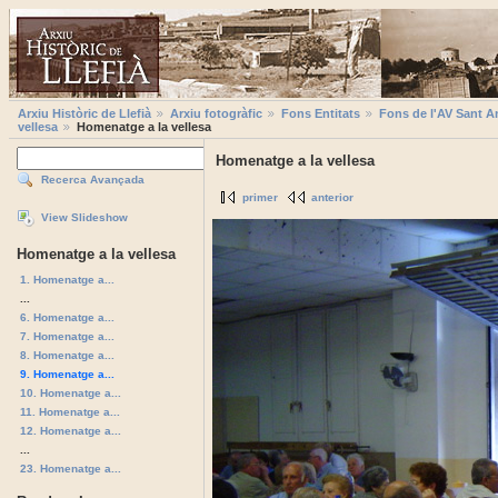
Arxiu Històric de Llefià
Arxiu fotogràfic
Fons Entitats
Fons de l'AV Sant A
vellesa
Homenatge a la vellesa
Homenatge a la vellesa
Recerca Avançada
primer
anterior
View Slideshow
Homenatge a la vellesa
1. Homenatge a...
...
6. Homenatge a...
7. Homenatge a...
8. Homenatge a...
9. Homenatge a...
10. Homenatge a...
11. Homenatge a...
12. Homenatge a...
...
23. Homenatge a...