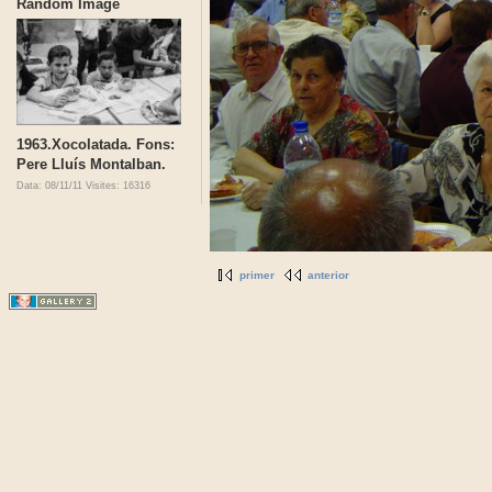
Random Image
1963.Xocolatada. Fons:
Pere Lluís Montalban.
Data: 08/11/11
Visites: 16316
primer
anterior