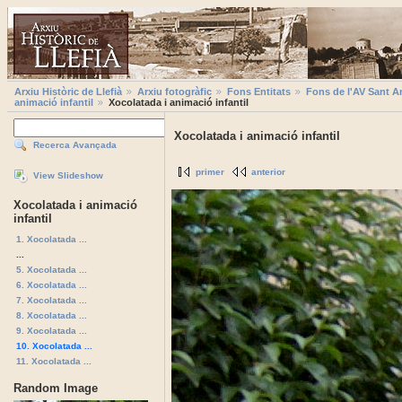
Arxiu Històric de Llefià
Arxiu fotogràfic
Fons Entitats
Fons de l'AV Sant A
animació infantil
Xocolatada i animació infantil
Xocolatada i animació infantil
Recerca Avançada
primer
anterior
View Slideshow
Xocolatada i animació
infantil
1. Xocolatada ...
...
5. Xocolatada ...
6. Xocolatada ...
7. Xocolatada ...
8. Xocolatada ...
9. Xocolatada ...
10. Xocolatada ...
11. Xocolatada ...
Random Image