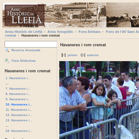
Arxiu Històric de Llefià
Arxiu fotogràfic
Fons Entitats
Fons de l'AV Sant A
cremat
Havaneres i rom cremat
Havaneres i rom cremat
Recerca Avançada
primer
anterior
View Slideshow
Havaneres i rom cremat
1. Havaneres i...
...
7. Havaneres i...
8. Havaneres i...
9. Havaneres i...
10. Havaneres i...
11. Havaneres i...
12. Havaneres i...
13. Havaneres i...
...
24. Havaneres i...