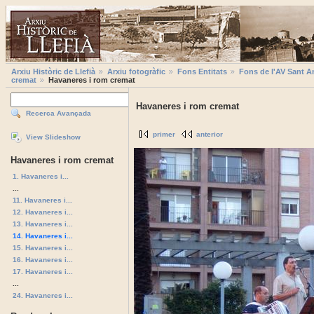
Arxiu Històric de Llefià
Arxiu fotogràfic
Fons Entitats
Fons de l'AV Sant A
cremat
Havaneres i rom cremat
Havaneres i rom cremat
Recerca Avançada
primer
anterior
View Slideshow
Havaneres i rom cremat
1. Havaneres i...
...
11. Havaneres i...
12. Havaneres i...
13. Havaneres i...
14. Havaneres i...
15. Havaneres i...
16. Havaneres i...
17. Havaneres i...
...
24. Havaneres i...