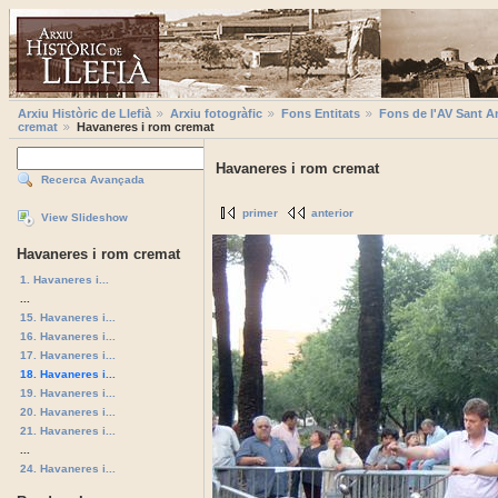
Arxiu Històric de Llefià
Arxiu fotogràfic
Fons Entitats
Fons de l'AV Sant A
cremat
Havaneres i rom cremat
Havaneres i rom cremat
Recerca Avançada
primer
anterior
View Slideshow
Havaneres i rom cremat
1. Havaneres i...
...
15. Havaneres i...
16. Havaneres i...
17. Havaneres i...
18. Havaneres i...
19. Havaneres i...
20. Havaneres i...
21. Havaneres i...
...
24. Havaneres i...