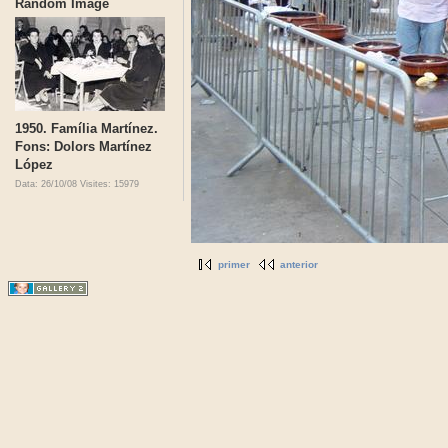
Random Image
1950. Família Martínez.
Fons: Dolors Martínez
López
Data: 26/10/08
Visites: 15979
primer
anterior