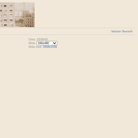
Iniciar Sessió
Data: 25/09/05
Mida:
Mida total:
2048x1536