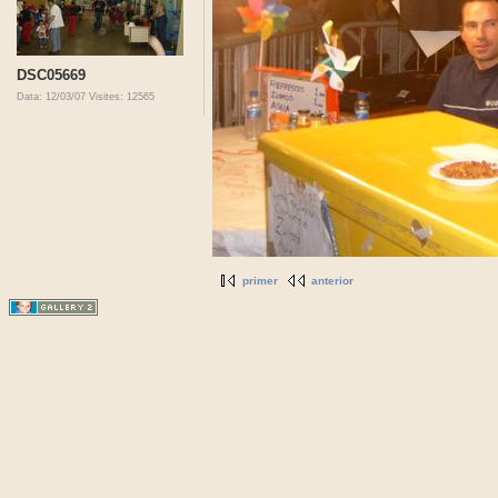
DSC05669
Data: 12/03/07
Visites: 12565
primer
anterior