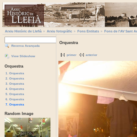
Arxiu Històric de Llefià
Arxiu fotogràfic
Fons Entitats
Fons de l'AV Sant A
Orquestra
Recerca Avançada
primer
anterior
View Slideshow
Orquestra
1. Orquestra
2. Orquestra
3. Orquestra
4. Orquestra
5. Orquestra
6. Orquestra
7. Orquestra
Random Image