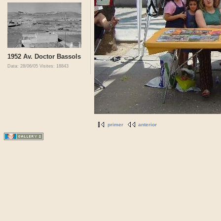
1952 Av. Doctor Bassols
Data: 28/06/05
Visites: 18843
primer
anterior