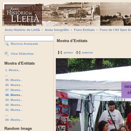
Arxiu Històric de Llefià
Arxiu fotogràfic
Fons Entitats
Fons de l'AV Sant A
Mostra d´Entitats
Recerca Avançada
primer
anterior
View Slideshow
Mostra d'Entitats
1. Mostra...
...
35. Mostra...
36. Mostra...
37. Mostra...
38. Mostra...
39. Mostra...
40. Mostra...
41. Mostra...
...
68. Mostra...
Random Image