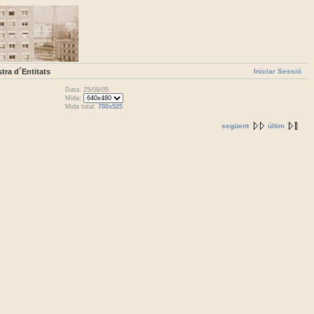
Iniciar Sessió
tra d´Entitats
Data: 25/09/05
Mida:
Mida total:
700x525
següent
últim