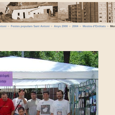
ntoni
Festes populars Sant Antoni
Anys 2000
2004
Mostra d'Entitats
Mos