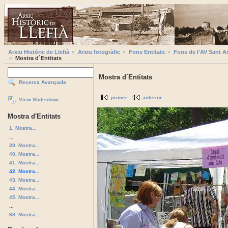
Arxiu Històric de Llefià
Arxiu fotogràfic
Fons Entitats
Fons de l'AV Sant A
Mostra d´Entitats
Mostra d´Entitats
Recerca Avançada
primer
anterior
View Slideshow
Mostra d'Entitats
1. Mostra...
...
39. Mostra...
40. Mostra...
41. Mostra...
42. Mostra...
43. Mostra...
44. Mostra...
45. Mostra...
...
68. Mostra...