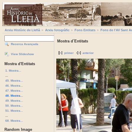
Arxiu Històric de Llefià
Arxiu fotogràfic
Fons Entitats
Fons de l'AV Sant A
Mostra d´Entitats
Recerca Avançada
primer
anterior
View Slideshow
Mostra d'Entitats
1. Mostra...
...
45. Mostra...
46. Mostra...
47. Mostra...
48. Mostra...
49. Mostra...
50. Mostra...
51. Mostra...
...
68. Mostra...
Random Image