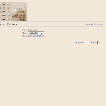
Iniciar Sessió
tra d´Entitats
Data: 25/09/05
Mida:
Mida total:
2048x1536
següent
últim