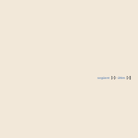
següent
últim