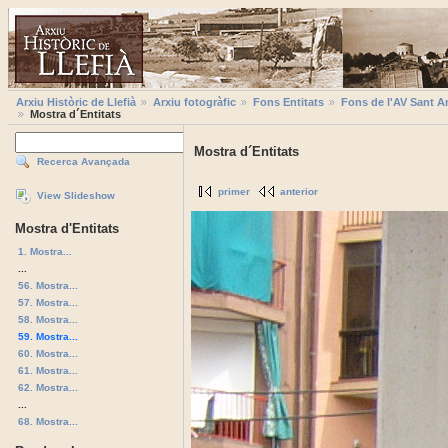
Arxiu Històric de Llefià
Arxiu fotogràfic
Fons Entitats
Fons de l'AV Sant A
Mostra d´Entitats
Mostra d´Entitats
Recerca Avançada
primer
anterior
View Slideshow
Mostra d'Entitats
1. Mostra...
...
56. Mostra...
57. Mostra...
58. Mostra...
59. Mostra...
60. Mostra...
61. Mostra...
62. Mostra...
...
68. Mostra...