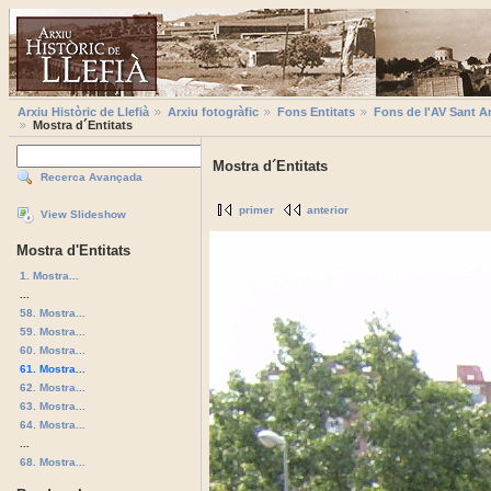
Arxiu Històric de Llefià
Arxiu fotogràfic
Fons Entitats
Fons de l'AV Sant A
Mostra d´Entitats
Mostra d´Entitats
Recerca Avançada
primer
anterior
View Slideshow
Mostra d'Entitats
1. Mostra...
...
58. Mostra...
59. Mostra...
60. Mostra...
61. Mostra...
62. Mostra...
63. Mostra...
64. Mostra...
...
68. Mostra...