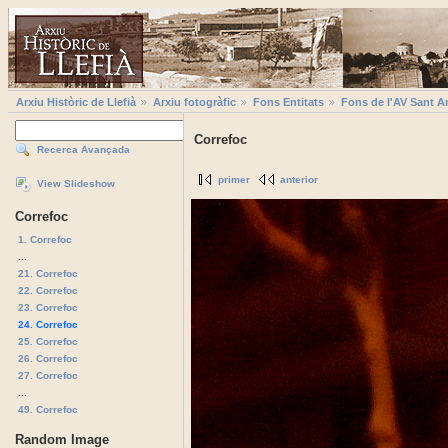
Arxiu Històric de Llefià
Arxiu fotogràfic
Fons Entitats
Fons de l'AV Sant A
Correfoc
Recerca Avançada
primer
anterior
View Slideshow
Correfoc
1. Correfoc
...
21. Correfoc
22. Correfoc
23. Correfoc
24. Correfoc
25. Correfoc
26. Correfoc
27. Correfoc
...
49. Correfoc
Random Image