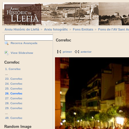
Arxiu Històric de Llefià
Arxiu fotogràfic
Fons Entitats
Fons de l'AV Sant A
Correfoc
Recerca Avançada
primer
anterior
View Slideshow
Correfoc
1. Correfoc
...
23. Correfoc
24. Correfoc
25. Correfoc
26. Correfoc
27. Correfoc
28. Correfoc
29. Correfoc
...
49. Correfoc
Random Image