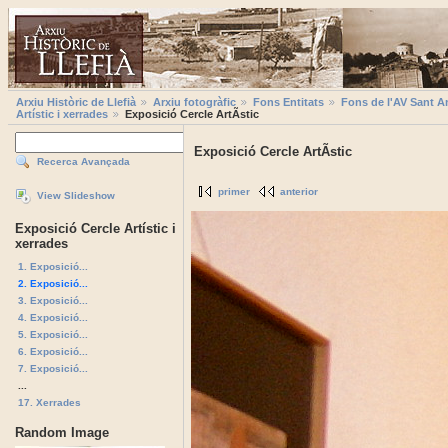
Arxiu Històric de Llefià
Arxiu fotogràfic
Fons Entitats
Fons de l'AV Sant A
Artístic i xerrades
Exposició Cercle ArtÃ­stic
Exposició Cercle ArtÃ­stic
Recerca Avançada
primer
anterior
View Slideshow
Exposició Cercle Artístic i
xerrades
1. Exposició...
2. Exposició...
3. Exposició...
4. Exposició...
5. Exposició...
6. Exposició...
7. Exposició...
...
17. Xerrades
Random Image