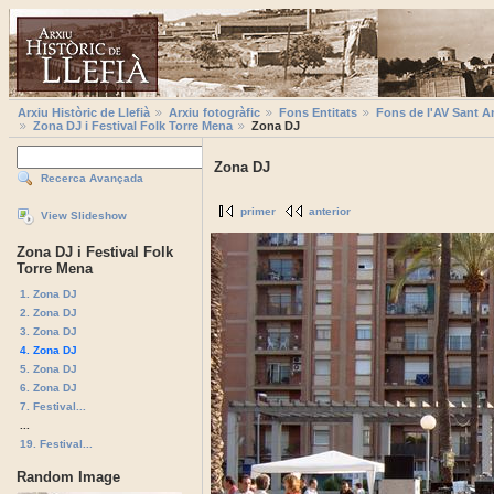
Arxiu Històric de Llefià
Arxiu fotogràfic
Fons Entitats
Fons de l'AV Sant A
Zona DJ i Festival Folk Torre Mena
Zona DJ
Zona DJ
Recerca Avançada
primer
anterior
View Slideshow
Zona DJ i Festival Folk
Torre Mena
1. Zona DJ
2. Zona DJ
3. Zona DJ
4. Zona DJ
5. Zona DJ
6. Zona DJ
7. Festival...
...
19. Festival...
Random Image