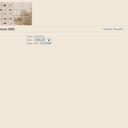
Iniciar Sessió
ntoni 2001
Data: 24/10/05
Mida:
Mida total:
1311x886