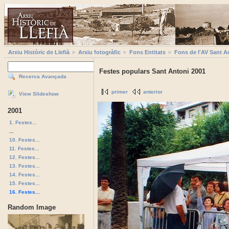
Arxiu Històric de Llefià
Arxiu fotogràfic
Fons Entitats
Fons de l'AV Sant A
Festes populars Sant Antoni 2001
Recerca Avançada
primer
anterior
View Slideshow
2001
1. Festes...
...
10. Festes...
11. Festes...
12. Festes...
13. Festes...
14. Festes...
15. Festes...
16. Festes...
Random Image