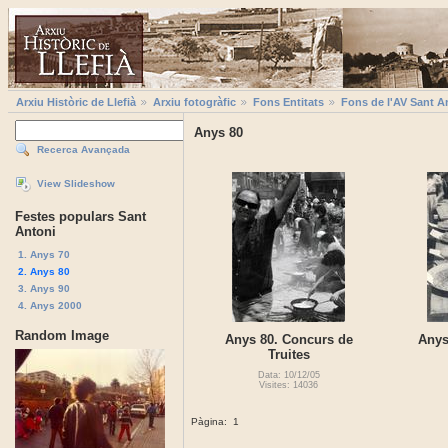
Arxiu Històric de Llefià
Arxiu fotogràfic
Fons Entitats
Fons de l'AV Sant A
Anys 80
Recerca Avançada
View Slideshow
Festes populars Sant
Antoni
1. Anys 70
2. Anys 80
3. Anys 90
4. Anys 2000
Random Image
Anys 80. Concurs de
Anys
Truites
Data: 10/12/05
Visites: 14036
Pàgina:
1