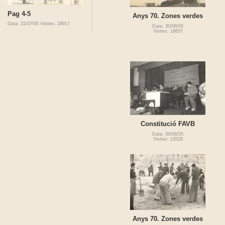
Pag 4-5
Anys 70. Zones verdes
Data: 31/07/05
Visites: 16917
Data: 30/06/05
Visites: 16657
Constitució FAVB
Data: 30/06/05
Visites: 13528
Anys 70. Zones verdes