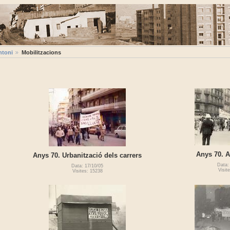
ntoni
Mobilitzacions
Anys 70. An
Anys 70. Urbanització dels carrers
Data:
Data: 17/10/05
Visit
Visites: 15238