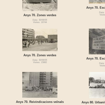
Anys 70. Esc
Data:
Anys 70. Zones verdes
Visit
Data: 30/06/05
Visites: 16744
Anys 70. Zones verdes
Anys 70. Esc
Data: 30/06/05
Visites: 15882
Data:
Visit
Anys 70. Reivindicacions veïnals
Anys 80. Urbanit