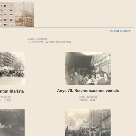
Iniciar Sessió
Data: 30/06/05
18 elements (32 elements en total)
Anys 70. Reivindicacions veïnals
timilitarista
Data: 30/06/05
 30/06/05
Visites: 16117
es: 16226