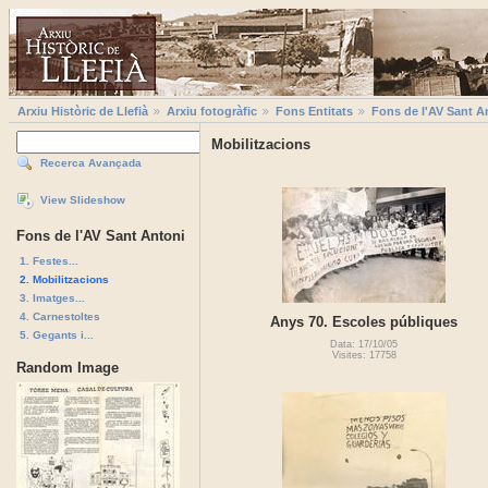
Arxiu Històric de Llefià
Arxiu fotogràfic
Fons Entitats
Fons de l'AV Sant A
Mobilitzacions
Recerca Avançada
View Slideshow
Fons de l'AV Sant Antoni
1. Festes...
2. Mobilitzacions
3. Imatges...
4. Carnestoltes
Anys 70. Escoles públiques
5. Gegants i...
Data: 17/10/05
Visites: 17758
Random Image