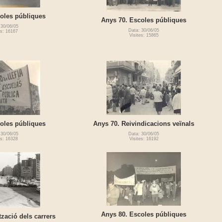
oles públiques
Anys 70. Escoles públiques
 30/06/05
Data: 30/06/05
es: 16167
Visites: 15865
oles públiques
Anys 70. Reivindicacions veïnals
 30/06/05
Data: 30/06/05
es: 16328
Visites: 16192
Anys 80. Escoles públiques
zació dels carrers