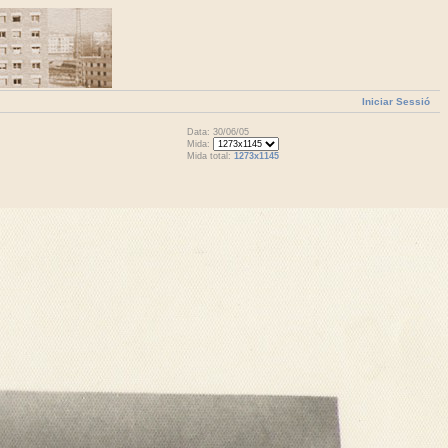
Iniciar Sessió
Data: 30/06/05
Mida:
Mida total:
1273x1145