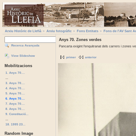
Arxiu Històric de Llefià
Arxiu fotogràfic
Fons Entitats
Fons de l'AV Sant A
Anys 70. Zones verdes
Recerca Avançada
Pancarta exigint l'enquitranat dels carrers i zones ver
View Slideshow
primer
anterior
Mobilitzacions
1. Anys 70....
...
3. Anys 70....
4. Anys 70....
5. Anys 70....
6. Anys 70....
7. Anys 70....
8. Anys 70....
9. Constitució...
...
18. 1995 23...
Random Image