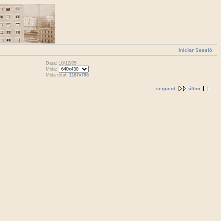
Iniciar Sessió
Data: 10/12/05
Mida:
Mida total:
1187x798
següent
últim