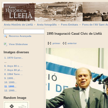
Arxiu Històric de Llefià
Arxiu fotogràfic
Fons Entitats
Fons de l'AV Sant A
1995 Inaguració Casal Cívic de Llefià
Recerca Avançada
primer
anterior
View Slideshow
Imatges diverses
1. 1970 Carrer...
...
6. Anys 80 c. ...
7. Anys 80 pl....
8. 1984 Torre ...
9. 1995...
10. 1995...
11. 1995...
12. 1995...
Random Image