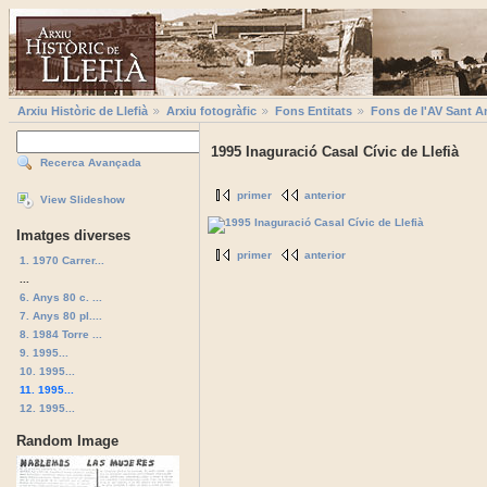
Arxiu Històric de Llefià
Arxiu fotogràfic
Fons Entitats
Fons de l'AV Sant A
1995 Inaguració Casal Cívic de Llefià
Recerca Avançada
primer
anterior
View Slideshow
Imatges diverses
primer
anterior
1. 1970 Carrer...
...
6. Anys 80 c. ...
7. Anys 80 pl....
8. 1984 Torre ...
9. 1995...
10. 1995...
11. 1995...
12. 1995...
Random Image