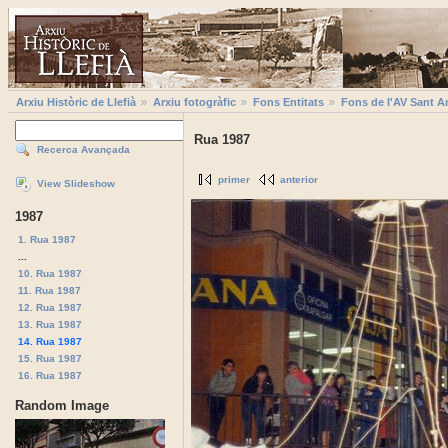
Arxiu Històric de Llefià
Arxiu fotogràfic
Fons Entitats
Fons de l'AV Sant A
Rua 1987
Recerca Avançada
primer
anterior
View Slideshow
1987
1. Rua 1987
...
10. Rua 1987
11. Rua 1987
12. Rua 1987
13. Rua 1987
14. Rua 1987
15. Rua 1987
16. Rua 1987
Random Image