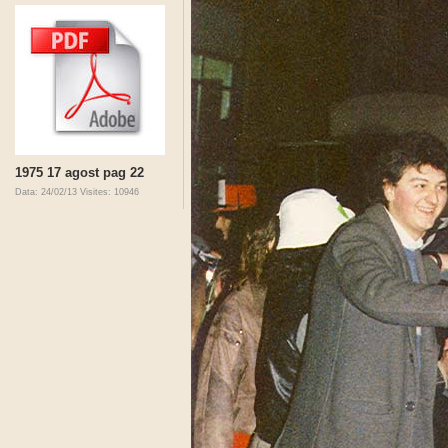
1975 17 agost pag 22
Data: 24/02/13
Visites: 10946