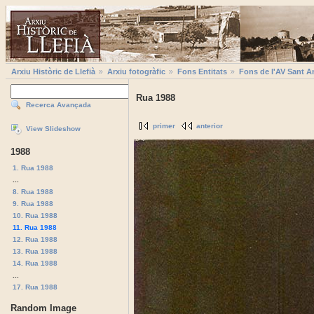
Arxiu Històric de Llefià
Arxiu fotogràfic
Fons Entitats
Fons de l'AV Sant A
Rua 1988
Recerca Avançada
primer
anterior
View Slideshow
1988
1. Rua 1988
...
8. Rua 1988
9. Rua 1988
10. Rua 1988
11. Rua 1988
12. Rua 1988
13. Rua 1988
14. Rua 1988
...
17. Rua 1988
Random Image