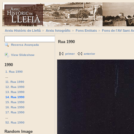
Arxiu Històric de Llefià
Arxiu fotogràfic
Fons Entitats
Fons de l'AV Sant A
Rua 1990
Recerca Avançada
primer
anterior
View Slideshow
1990
1. Rua 1990
...
11. Rua 1990
12. Rua 1990
13. Rua 1990
14. Rua 1990
15. Rua 1990
16. Rua 1990
17. Rua 1990
...
52. Rua 1990
Random Image